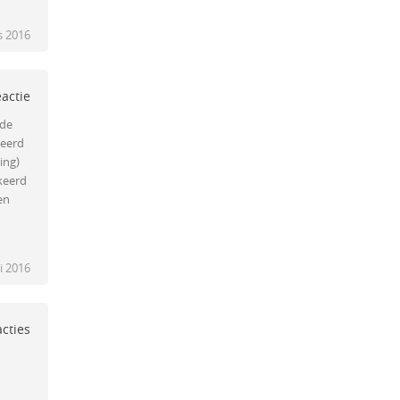
s 2016
eactie
 de
keerd
ing)
kkeerd
en
li 2016
acties