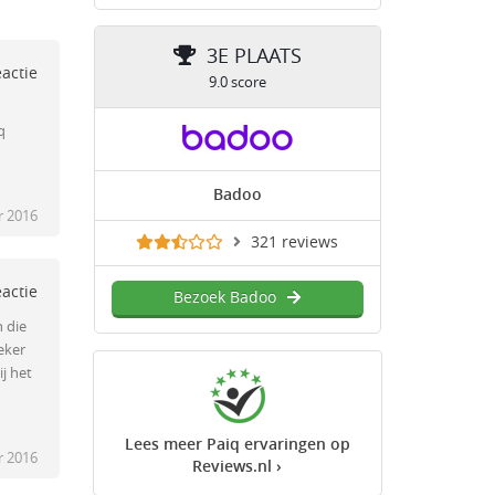
3E PLAATS
eactie
9.0 score
q
Badoo
r 2016
321 reviews
eactie
Bezoek Badoo
n die
zeker
j het
Lees meer Paiq ervaringen op
r 2016
Reviews.nl ›