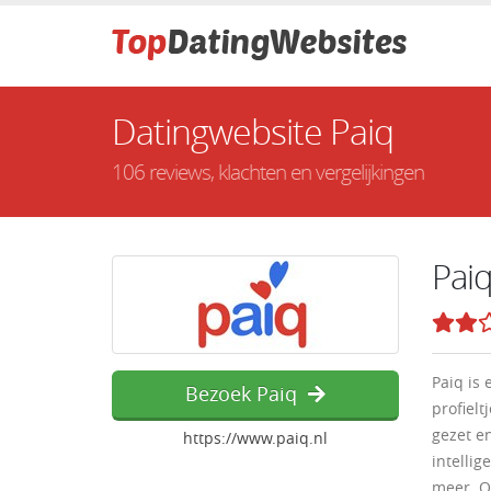
Datingwebsite Paiq
106 reviews, klachten en vergelijkingen
Pai
Paiq is
Bezoek Paiq
profielt
gezet e
https://www.paiq.nl
intellig
meer. O