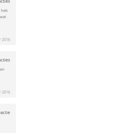
acties
e heb
 wat
 2016
acties
 en
 2016
eactie