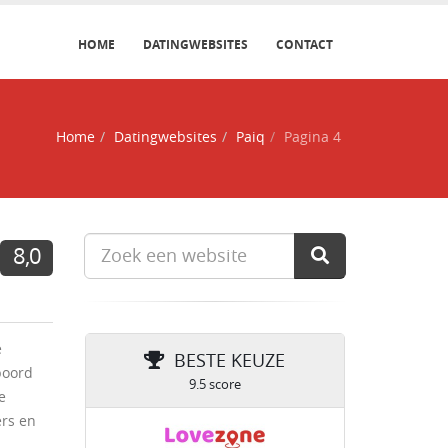
HOME
DATINGWEBSITES
CONTACT
Home
Datingwebsites
Paiq
Pagina 4
8,0
e
BESTE KEUZE
rboord
9.5 score
e
ers en