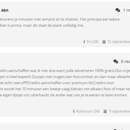
t aan
1 r
 alvorens je minuten met iemand zit te chatten. Het principe dat iedere
en is prima, maar dit slaat de plank volledig mis.
Yvi (28)
15 septembe
0 re
dits aanschaffen wat ik niet doe want jullie adverteren 100% gratis.Dus vrij
jgen is heel beperkt.Quizjes met vragen,een fotocontest en dan maar afwach
niet echt veel of!!!!Credits aanschaffen voor premium lid.Credits voor
ers wordt het 10 minuten een beetje vaag kletsen om elkaars foto of meer te
 eigen lijstjes om uberhaubt de ander wat van je te weten te laten komen.
Robinson (56)
9 september