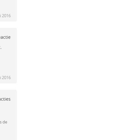
li 2016
eactie
,
i 2016
acties
is de