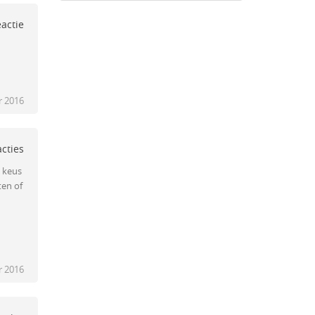
eactie
r 2016
acties
e keus
ten of
 2016