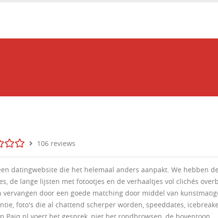
q
106 reviews
 een datingwebsite die het helemaal anders aanpakt. We hebben d
jes, de lange lijsten met fotootjes en de verhaaltjes vol clichés ove
n vervangen door een goede matching door middel van kunstmatig
entie, foto's die al chattend scherper worden, speeddates, icebreak
p Paiq.nl voert het gesprek, niet het rondbrowsen, de boventoon.