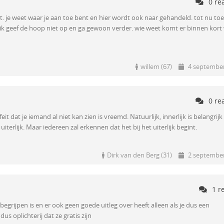
0 re
t. je weet waar je aan toe bent en hier wordt ook naar gehandeld. tot nu to
 ik geef de hoop niet op en ga gewoon verder. wie weet komt er binnen kort
willem (67)
4 september
0 re
eit dat je iemand al niet kan zien is vreemd. Natuurlijk, innerlijk is belangrijk
uiterlijk. Maar iedereen zal erkennen dat het bij het uiterlijk begint.
Dirk van den Berg (31)
2 september
1 r
e begrijpen is en er ook geen goede uitleg over heeft alleen als je dus een
s oplichterij dat ze gratis zijn