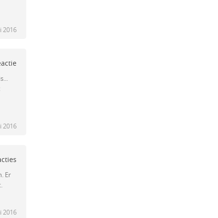
i 2016
eactie
...
t
i 2016
acties
. Er
.
i 2016