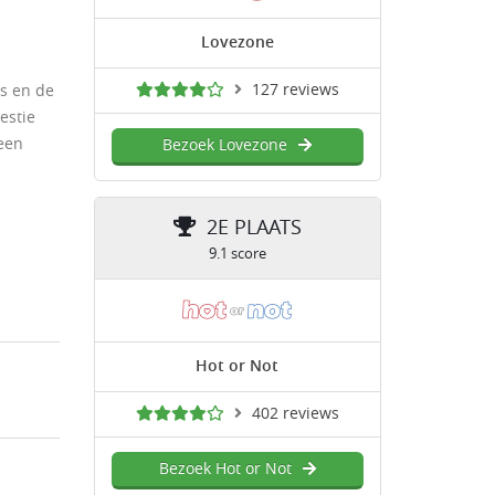
Lovezone
127 reviews
is en de
estie
 een
Bezoek Lovezone
2E PLAATS
9.1 score
Hot or Not
402 reviews
Bezoek Hot or Not