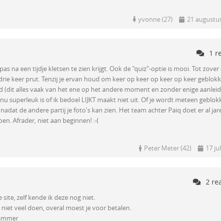
yvonne (27)
21 augustu
1 r
 pas na een tijdje kletsen te zien krijgt. Ook de "quiz"-optie is mooi. Tot zover
k drie keer prut. Tenzij je ervan houd om keer op keer op keer op keer geblok
id (dit alles vaak van het ene op het andere moment en zonder enige aanleid
k nu superleuk is of ik bedoel LIJKT maakt niet uit. Of je wordt meteen geblo
adat de andere partij je foto's kan zien. Het team achter Paiq doet er al jar
oen. Afrader, niet aan beginnen! :-(
Peter Meter (42)
17 ju
2 re
 site, zelf kende ik deze nog niet.
iet veel doen, overal moest je voor betalen.
jammer