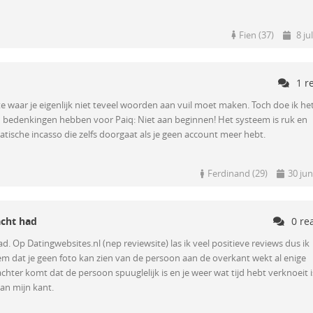
Fien (37)
8 ju
1 r
ite waar je eigenlijk niet teveel woorden aan vuil moet maken. Toch doe ik het
h bedenkingen hebben voor Paiq: Niet aan beginnen! Het systeem is ruk en
atische incasso die zelfs doorgaat als je geen account meer hebt.
Ferdinand (29)
30 jun
acht had
0 re
ad. Op Datingwebsites.nl (nep reviewsite) las ik veel positieve reviews dus ik
m dat je geen foto kan zien van de persoon aan de overkant wekt al enige
 achter komt dat de persoon spuuglelijk is en je weer wat tijd hebt verknoeit 
van mijn kant.