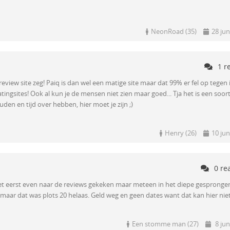
NeonRoad (35)
28 jun
1 r
review site zeg! Paiq is dan wel een matige site maar dat 99% er fel op tegen is
ingsites! Ook al kun je de mensen niet zien maar goed... Tja het is een soor
n en tijd over hebben, hier moet je zijn ;)
Henry (26)
10 jun
0 re
niet eerst even naar de reviews gekeken maar meteen in het diepe gesprongen
maar dat was plots 20 helaas. Geld weg en geen dates want dat kan hier niet
Een stomme man (27)
8 jun