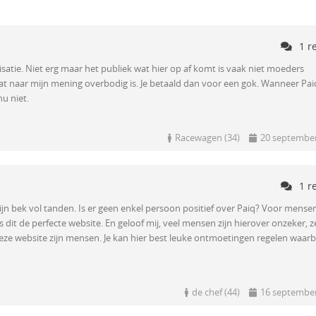
1 r
isatie. Niet erg maar het publiek wat hier op af komt is vaak niet moeders
at naar mijn mening overbodig is. Je betaald dan voor een gok. Wanneer Pai
nu niet.
Racewagen (34)
20 septembe
1 r
mijn bek vol tanden. Is er geen enkel persoon positief over Paiq? Voor mense
 is dit de perfecte website. En geloof mij, veel mensen zijn hierover onzeker, 
deze website zijn mensen. Je kan hier best leuke ontmoetingen regelen waarbi
de chef (44)
16 septembe