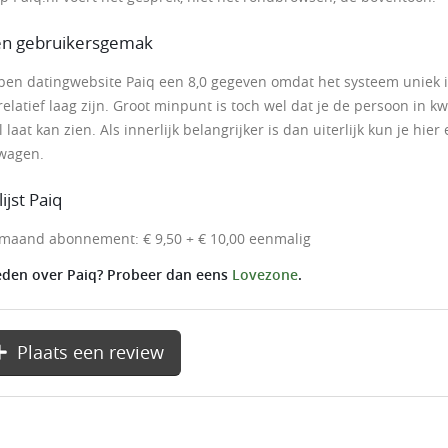
 en gebruikersgemak
ben datingwebsite Paiq een 8,0 gegeven omdat het systeem uniek 
relatief laag zijn. Groot minpunt is toch wel dat je de persoon in kw
 laat kan zien. Als innerlijk belangrijker is dan uiterlijk kun je hier
wagen.
lijst Paiq
 maand abonnement: € 9,50 + € 10,00 eenmalig
den over Paiq? Probeer dan eens
Lovezone
.
Plaats een review