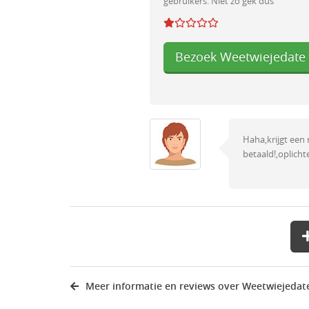
gebruikers. Niet zo gek dus
Bezoek Weetwiejedate
Haha,krijgt een 
betaald!,oplicht
Meer informatie en reviews over Weetwiejedat