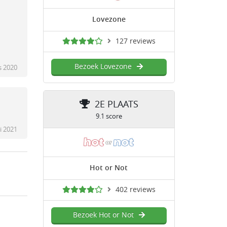
Lovezone
127 reviews
Bezoek Lovezone
s 2020
2E PLAATS
9.1 score
i 2021
Hot or Not
402 reviews
Bezoek Hot or Not