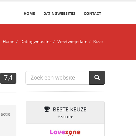
HOME
DATINGWEBSITES
CONTACT
Home
Datingwebsites
Weetwiejedate
Bizar
7,4
BESTE KEUZE
eactie
9.5 score