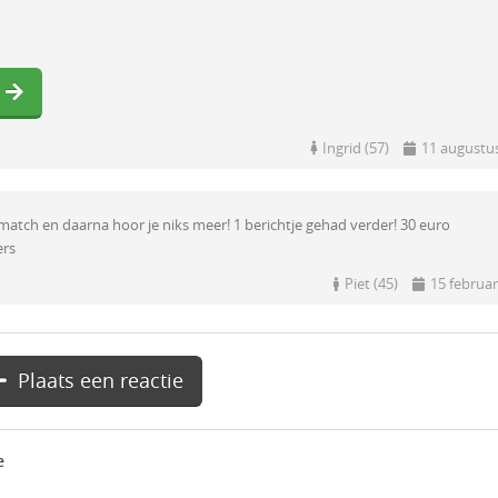
Ingrid (57)
11 augustu
match en daarna hoor je niks meer! 1 berichtje gehad verder! 30 euro
ers
Piet (45)
15 februar
Plaats een reactie
e