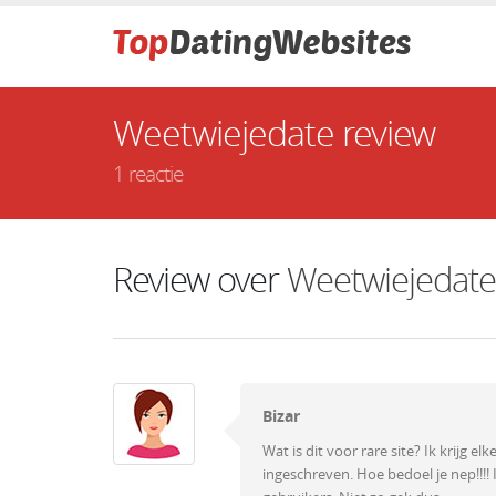
Weetwiejedate review
1 reactie
Review over
Weetwiejedate
Bizar
Wat is dit voor rare site? Ik krijg e
ingeschreven. Hoe bedoel je nep!!!