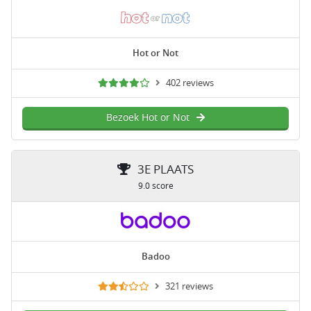
Hot or Not
402 reviews
Bezoek Hot or Not
3E PLAATS
9.0 score
Badoo
321 reviews