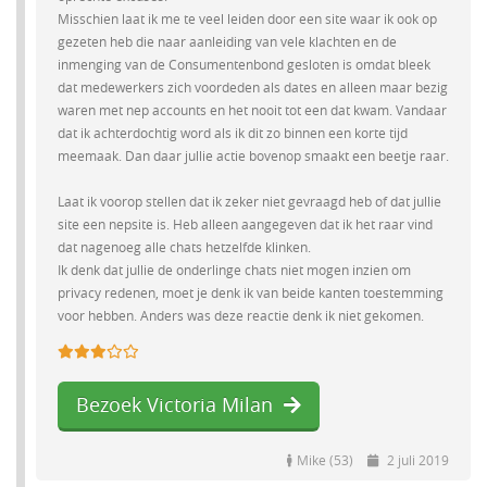
Misschien laat ik me te veel leiden door een site waar ik ook op
gezeten heb die naar aanleiding van vele klachten en de
inmenging van de Consumentenbond gesloten is omdat bleek
dat medewerkers zich voordeden als dates en alleen maar bezig
waren met nep accounts en het nooit tot een dat kwam. Vandaar
dat ik achterdochtig word als ik dit zo binnen een korte tijd
meemaak. Dan daar jullie actie bovenop smaakt een beetje raar.
Laat ik voorop stellen dat ik zeker niet gevraagd heb of dat jullie
site een nepsite is. Heb alleen aangegeven dat ik het raar vind
dat nagenoeg alle chats hetzelfde klinken.
Ik denk dat jullie de onderlinge chats niet mogen inzien om
privacy redenen, moet je denk ik van beide kanten toestemming
voor hebben. Anders was deze reactie denk ik niet gekomen.
Bezoek Victoria Milan
Mike (53)
2 juli 2019