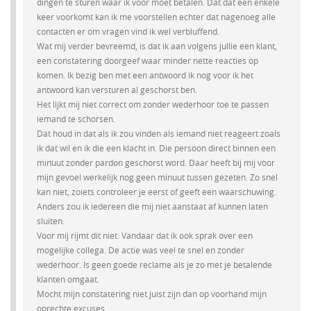
dingen te sturen waar ik voor moet betalen. Dat dat een enkele
keer voorkomt kan ik me voorstellen echter dat nagenoeg alle
contacten er om vragen vind ik wel verbluffend.
Wat mij verder bevreemd, is dat ik aan volgens jullie een klant,
een constatering doorgeef waar minder nette reacties op
komen. Ik bezig ben met een antwoord ik nog voor ik het
antwoord kan versturen al geschorst ben.
Het lijkt mij niet correct om zonder wederhoor toe te passen
iemand te schorsen.
Dat houd in dat als ik zou vinden als iemand niet reageert zoals
ik dat wil en ik die een klacht in. Die persoon direct binnen een
minuut zonder pardon geschorst word. Daar heeft bij mij voor
mijn gevoel werkelijk nog geen minuut tussen gezeten. Zo snel
kan niet, zoiets controleer je eerst of geeft een waarschuwing.
Anders zou ik iedereen die mij niet aanstaat af kunnen laten
sluiten.
Voor mij rijmt dit niet. Vandaar dat ik ook sprak over een
mogelijke collega. De actie was veel te snel en zonder
wederhoor. Is geen goede reclame als je zo met je betalende
klanten omgaat.
Mocht mijn constatering niet juist zijn dan op voorhand mijn
oprechte excuses.