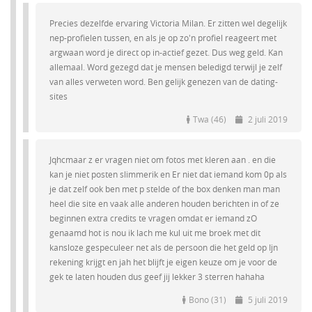
Precies dezelfde ervaring Victoria Milan. Er zitten wel degelijk
nep-profielen tussen, en als je op zo'n profiel reageert met
argwaan word je direct op in-actief gezet. Dus weg geld. Kan
allemaal. Word gezegd dat je mensen beledigd terwijl je zelf
van alles verweten word. Ben gelijk genezen van de dating-
sites
Twa (46)
2 juli 2019
Jqhcmaar z er vragen niet om fotos met kleren aan . en die
kan je niet posten slimmerik en Er niet dat iemand kom 0p als
je dat zelf ook ben met p stelde of the box denken man man
heel die site en vaak alle anderen houden berichten in of ze
beginnen extra credits te vragen omdat er iemand zO
genaamd hot is nou ik lach me kul uit me broek met dit
kansloze gespeculeer net als de persoon die het geld op Ijn
rekening krijgt en jah het blijft je eigen keuze om je voor de
gek te laten houden dus geef jij lekker 3 sterren hahaha
Bono (31)
5 juli 2019