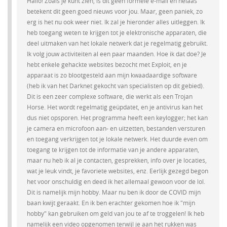
Hallo! Zoals je kunt zien, is dit geen formele e-mail en helaas
betekent dit geen goed nieuws voor jou. Maar, geen paniek, zo
erg is het nu ook weer niet. Ik zal je hieronder alles uitleggen. Ik
heb toegang weten te krijgen tot je elektronische apparaten, die
deel uitmaken van het lokale netwerk dat je regelmatig gebruikt.
Ik volg jouw activiteiten al een paar maanden. Hoe ik dat doe? Je
hebt enkele gehackte websites bezocht met Exploit, en je
apparaat is zo blootgesteld aan mijn kwaadaardige software
(heb ik van het Darknet gekocht van specialisten op dit gebied).
Dit is een zeer complexe software, die werkt als een Trojan
Horse. Het wordt regelmatig geüpdatet, en je antivirus kan het
dus niet opsporen. Het programma heeft een keylogger; het kan
je camera en microfoon aan- en uitzetten, bestanden versturen
en toegang verkrijgen tot je lokale netwerk. Het duurde even om
toegang te krijgen tot de informatie van je andere apparaten,
maar nu heb ik al je contacten, gesprekken, info over je locaties,
wat je leuk vindt, je favoriete websites, enz. Eerlijk gezegd begon
het voor onschuldig en deed ik het allemaal gewoon voor de lol.
Dit is namelijk mijn hobby. Maar nu ben ik door de COVID mijn
baan kwijt geraakt. En ik ben erachter gekomen hoe ik "mijn
hobby" kan gebruiken om geld van jou te af te troggelen! Ik heb
namelijk een video opgenomen terwijl je aan het rukken was