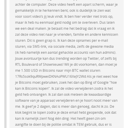
achter de computer. Deze video heeft een apart scherm, waar je
gemakkelijk in te herkennen bent; ook is duidelijk te zien wat
voor soort video’s jij leuk vindt. Ik ben hier verder niet trots op,
maar ik heb nu eenmaal geld nodig om te overleven. Dus laten
we een deal maken. Je betaalt me het bedrag dat ik vraag en ik
zal deze video niet naar je vrienden, familie en andere kennissen
sturen. Dit is geen grap is. Ik kan deze opnames per e-mail
sturen, via SMS-link, via sociale media, zelfs de gewone media
(ik heb namelijk een aantal gehackte accounts van hun admins).
Jouw avontuurtje kan dus trending worden op Twitter, of zelfs bij
RTL Boulevard of Shownieuws! Wil je dit voorkomen, dan moet je
me 1.500 USD in Bitcoins naar mijn BTC wallet sturen:
17Rs5sok9quRWpweiDKNAoPWU16XeJY2Wd Als je niet weet hoe
je Bitcoins moet gebruiken, zoek het dan op Bing of Google "hoe
kan ik Bitcoins kopen". Ik zal de video verwijderen zodra ik het
geld heb ontvangen. Ik zal dan ook meteen de kwaadaardige
software van je apparaat verwijderen en je hoort nooit meer van
me. Ik geef je 2 dagen, dat is meer dan genoeg, dacht ik zo. De
klok begint te lopen zodra je deze email hebt geopende, ook dat
kan ik namelijk zien! Nog één ding: Het heeft geen zin om
aangifte te doen bij de politie omdat ik TEM gebruik, dus er is