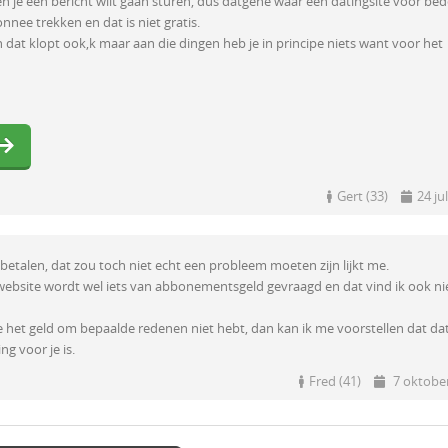
 je een bericht wilt gaan sturen, dus datgene waar een datingsite voor bed
nnee trekken en dat is niet gratis.
n dat klopt ook,k maar aan die dingen heb je in principe niets want voor het
Gert (33)
24 ju
 betalen, dat zou toch niet echt een probleem moeten zijn lijkt me.
 website wordt wel iets van abbonementsgeld gevraagd en dat vind ik ook ni
 het geld om bepaalde redenen niet hebt, dan kan ik me voorstellen dat da
ing voor je is.
Fred (41)
7 oktobe