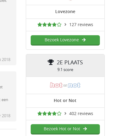
oelt
Lovezone
127 reviews
Bezoek Lovezone
li 2018
2E PLAATS
9.1 score
et
t een
Hot or Not
402 reviews
r 2018
Bezoek Hot or Not