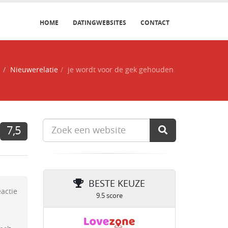
HOME
DATINGWEBSITES
CONTACT
s
Nieuwerelatie
je wordt voor de gek gehouden
7,5
BESTE KEUZE
eactie
9.5 score