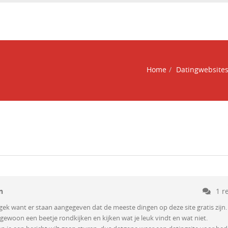
Home
Datingwebsite
n
1 r
ek want er staan aangegeven dat de meeste dingen op deze site gratis zijn.
 gewoon een beetje rondkijken en kijken wat je leuk vindt en wat niet.