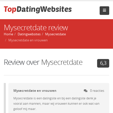
Mysecretdate review
Home
Datingwebsites
Mysecretdate
Mysecretdate en vrouwen
Review over
Mysecretdate
6,3
Mysecretdate en vrouwen
0 reacties
Mysecretdate is een datingsite en bij een datingsite denk je
vooral aan mannen, maar wij vrouwen kunnen er ook wat van
geloof mij maar.