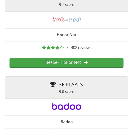
9.1 score
Hot or Not
402 reviews
Bezoek Hot or Not
3E PLAATS
9.0 score
Badoo