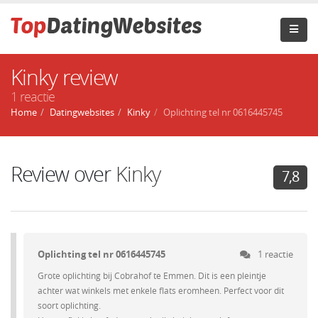
Kinky review
1 reactie
Home
Datingwebsites
Kinky
Oplichting tel nr 0616445745
Review over
Kinky
7,8
Oplichting tel nr 0616445745
1 reactie
Grote oplichting bij Cobrahof te Emmen. Dit is een pleintje
achter wat winkels met enkele flats eromheen. Perfect voor dit
soort oplichting.