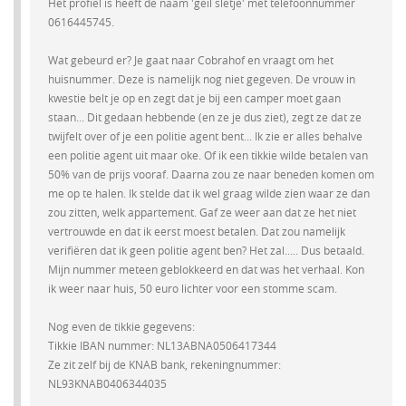
Het profiel is heeft de naam 'geil sletje' met telefoonnummer
0616445745.
Wat gebeurd er? Je gaat naar Cobrahof en vraagt om het
huisnummer. Deze is namelijk nog niet gegeven. De vrouw in
kwestie belt je op en zegt dat je bij een camper moet gaan
staan... Dit gedaan hebbende (en ze je dus ziet), zegt ze dat ze
twijfelt over of je een politie agent bent... Ik zie er alles behalve
een politie agent uit maar oke. Of ik een tikkie wilde betalen van
50% van de prijs vooraf. Daarna zou ze naar beneden komen om
me op te halen. Ik stelde dat ik wel graag wilde zien waar ze dan
zou zitten, welk appartement. Gaf ze weer aan dat ze het niet
vertrouwde en dat ik eerst moest betalen. Dat zou namelijk
verifiëren dat ik geen politie agent ben? Het zal..... Dus betaald.
Mijn nummer meteen geblokkeerd en dat was het verhaal. Kon
ik weer naar huis, 50 euro lichter voor een stomme scam.
Nog even de tikkie gegevens:
Tikkie IBAN nummer: NL13ABNA0506417344
Ze zit zelf bij de KNAB bank, rekeningnummer:
NL93KNAB0406344035