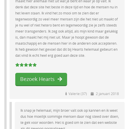
maakt hier allemaal niet uit wat je bent en waar je op valt. Ik
denk dat deze site het beste in deze tijd en hoe de mensen nu in
het leven staan. Ik vind het zo mooi om te zien dat er
tegenwoordig zo veel meer mensen zijn die het niet uit maakt of
je nu wel of niet hetero bent en tegenwoordig zie je zelfs steeds
meer transgenders. Ik zeg ook altijd, als mijn kind maar gelukkig
is, dan maakt het mij niet uit. Maar je hoopt gewoon dat de
maatschappij en de mensen hier in de anderen ook accepteren.
Ik heb gewoon het gevoel dat dit bij Hearts helemaal gebeurt en
dat vind ik echt heel erg goed aan deze site.
Bezoek Hearts
Valerie (37)
2 januari 2018
Ik snap je helemaal, mijn broer valt ook op kannen en ik weet
dus hoe moeilijk sommige mensen daar nog steed over doen,
te gek voor woorden. Het is goed om te zien dat een website
als dit gewoon normaliseert.