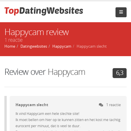
Happycam review
1 reactie
Home
Datingwebsites
Happycam
Happycam slecht
Review over
Happycam
6,3
Happycam slecht
1 reactie
Ik vind Happycam een hele slechte site!
Ik moet bellen om hier op te kunnen zitten en het kost me tachtig
eurocent per minuut, dat is veel te duur.