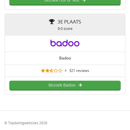
Bezoek Hot or Not
3E PLAATS
9.0 score
Badoo
321 reviews
Bezoek Badoo
© Topdatingwebsites 2026