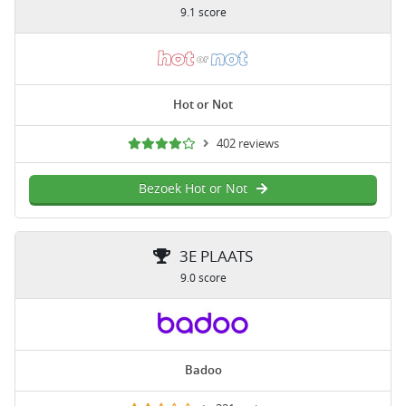
9.1 score
Hot or Not
402 reviews
Bezoek Hot or Not
3E PLAATS
9.0 score
Badoo