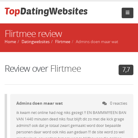
Flirtmee review
Home
Datingwebsites
Flirtmee
Admins doen maar wat
Review over
Flirtmee
7,7
Admins doen maar wat
0 reacties
ik kwam net online had nog niks gezegt !! EN BAMMM!!!EEN BAN
VAN 1440 minuten deed niks fout blijft dit zo met die kick grage
admins!! ook dat je totaal zwart gemaakt word door bepaalde
personen daar word ook niks aan gedaan !!! de site word zo wel