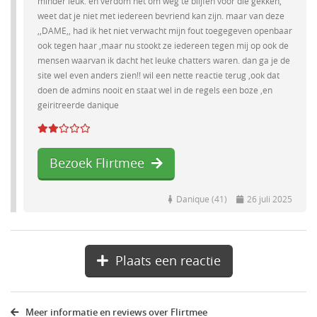
minder leuk. en verdom het om weg te blijfen voor die gekken,
weet dat je niet met iedereen bevriend kan zijn. maar van deze
,,DAME,, had ik het niet verwacht mijn fout toegegeven openbaar
ook tegen haar ,maar nu stookt ze iedereen tegen mij op ook de
mensen waarvan ik dacht het leuke chatters waren. dan ga je de
site wel even anders zien!! wil een nette reactie terug ,ook dat
doen de admins nooit en staat wel in de regels een boze ,en
geiritreerde danique
Bezoek Flirtmee
Danique (41)
26 juli 2025
Plaats een reactie
Meer informatie en reviews over Flirtmee