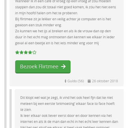
Wanneer ik in een café of kroeg op een vroeg af zou moeten
stappen dan zou dit totaal niet goed komen, ik zou het niet eens
in mijn hoofd halen om het te proberen.
Bij flirtmee zit je lekker en veilig achter je computer en is het
gewoon een stuk minder eng.
Zo kunnen we het ijs al breken en als ik de vrouw dan op den
duur in het echt mag ontmoeten dan kennen we elkaar in ieder
geval al een beetje en is het iets minder eng voor mij
Bezoek Flirtmee
Guido (56)
26 oktober 2018
Dit klopt wel wat je zegt, ik vind het ook heel fijn dat ke niet
meteen bij een eerste ‘ontmoeting’ elkaar face to face hoeft
te zien.
Ik leer elkaar ook liever eerst door en door kennen via het
internet en als ik de man dan echt in het echt leer kennen dan
lijkt het net alsof we elkaar al heel vaak hebben ontmoet.