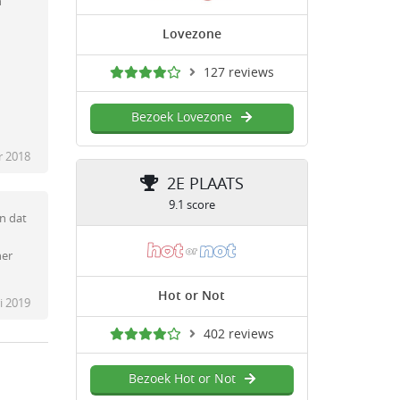
n
Lovezone
127 reviews
Bezoek Lovezone
r 2018
2E PLAATS
9.1 score
an dat
ner
Hot or Not
i 2019
402 reviews
Bezoek Hot or Not