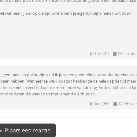
eerste betekent dit dat de mensen die er op zitten gewoon een betaalde baa
 wanneer jij wel op die tijd online bent je eigenlijk bijna niets kunt doen
Nico (41)
26 oktobe
jd geen mensen online zijn vind ik juist een goed teken, want dat betekent d
baan hebben. Wanneer ze werkloos zijn hebben ze de hele dag de tijd maar
 heb je niet zo veel tijd op alle momenten van de dag. En ik vind het een fij
and te daten die werkt dan met iemand die thuis zit.
Derk (56)
17 februar
Plaats een reactie