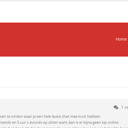
Home
1 r
nsen te vinden waar je een hele leuke chat mee kunt hebben.
htends en 5 uur s avonds op zitten want dan is er bijna geen kip online.