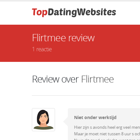
Flirtmee review
1 reactie
Review over
Flirtmee
Niet onder werktijd
Hier zijn s avonds heel erg veel me
Maar je moet niet tussen 8 uur s oc