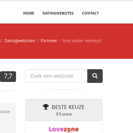
HOME
DATINGWEBSITES
CONTACT
Datingwebsites
Flirtmee
Niet onder werktijd
7,7
BESTE KEUZE
eactie
9.5 score