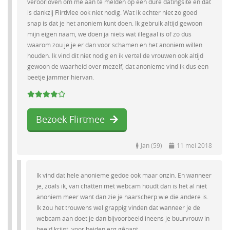
veroorloven om me aan te melden op een dure datingsite en dat
is dankzij FlirtMee ook niet nodig. Wat ik echter niet zo goed
snap is dat je het anoniem kunt doen. Ik gebruik altijd gewoon
mijn eigen naam, we doen ja niets wat illegaal is of zo dus
waarom zou je je er dan voor schamen en het anoniem willen
houden. Ik vind dit niet nodig en ik vertel de vrouwen ook altijd
gewoon de waarheid over mezelf, dat anonieme vind ik dus een
beetje jammer hiervan.
Bezoek Flirtmee
Jan (59)
11 mei 2018
Ik vind dat hele anonieme gedoe ook maar onzin. En wanneer
je, zoals ik, van chatten met webcam houdt dan is het al niet
anoniem meer want dan zie je haarscherp wie die andere is.
Ik zou het trouwens wel grappig vinden dat wanneer je de
webcam aan doet je dan bijvoorbeeld ineens je buurvrouw in
beeld krijgt, voor beiden erg gênant.