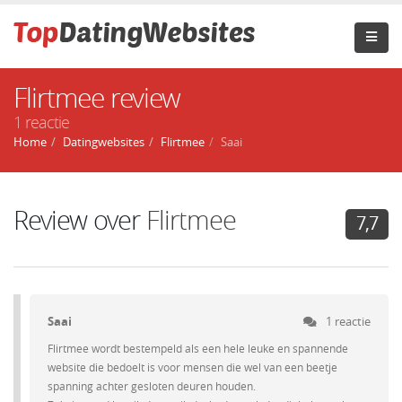
Flirtmee review
1 reactie
Home
Datingwebsites
Flirtmee
Saai
Review over
Flirtmee
7,7
Saai
1 reactie
Flirtmee wordt bestempeld als een hele leuke en spannende
website die bedoelt is voor mensen die wel van een beetje
spanning achter gesloten deuren houden.