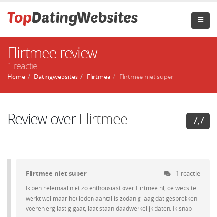
Flirtmee review
1 reactie
Home
Datingwebsites
Flirtmee
Flirtmee niet super
Review over
Flirtmee
7,7
Flirtmee niet super
1 reactie
Ik ben helemaal niet zo enthousiast over Flirtmee.nl, de website
werkt wel maar het leden aantal is zodanig laag dat gesprekken
voeren erg lastig gaat, laat staan daadwerkelijk daten. Ik snap