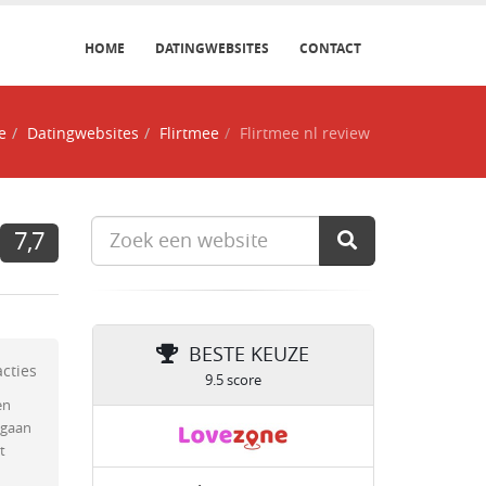
HOME
DATINGWEBSITES
CONTACT
e
Datingwebsites
Flirtmee
Flirtmee nl review
7,7
BESTE KEUZE
acties
9.5 score
en
 gaan
t