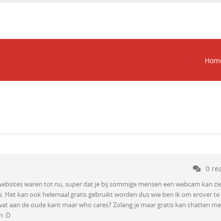
Hom
0 re
ngwebsites waren tot nu, super dat je bij sommige mensen een webcam kan zi
is. Het kan ook helemaal gratis gebruikt worden dus wie ben ik om erover te
 wat aan de oude kant maar who cares? Zolang je maar gratis kan chatten me
n :D