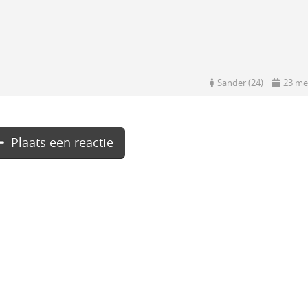
Sander (24)
23 me
Plaats een reactie