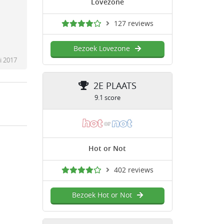
Lovezone
127 reviews
Bezoek Lovezone
i 2017
2E PLAATS
9.1 score
Hot or Not
402 reviews
Bezoek Hot or Not