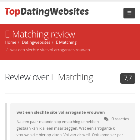
E Matching review
Home
Datingwebsites
E Matching
wat een slechte site vol arrogante vrouwen
Review over
E Matching
7,7
wat een slechte site vol arrogante vrouwen
0 reacties
Na een paar maanden op ematching te hebben
gestaan kan ik alleen maar zeggen. Wat een arrogante k
vrouwen die hier op zitten. Vol van zichzelf. Ook komen er per