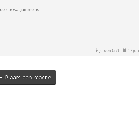
 de site wat jammer is.
jeroen (37)
17 jun
Plaats een reactie