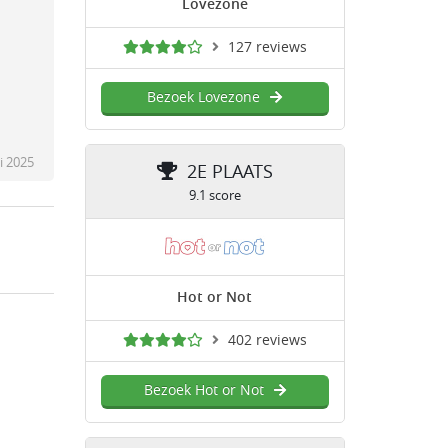
Lovezone
127 reviews
Bezoek Lovezone
i 2025
2E PLAATS
9.1 score
Hot or Not
402 reviews
Bezoek Hot or Not