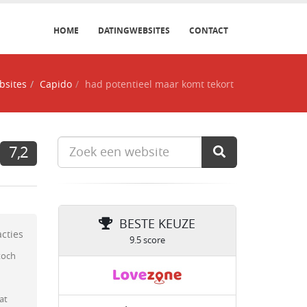
HOME
DATINGWEBSITES
CONTACT
bsites
Capido
had potentieel maar komt tekort
7,2
BESTE KEUZE
acties
9.5 score
toch
at