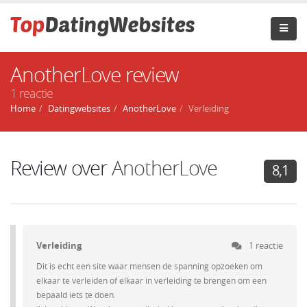
AnotherLove review
1 reactie
Home
Datingwebsites
AnotherLove
Verleiding
Review over
AnotherLove
8,1
Verleiding
1 reactie
Dit is echt een site waar mensen de spanning opzoeken om
elkaar te verleiden of elkaar in verleiding te brengen om een
bepaald iets te doen.