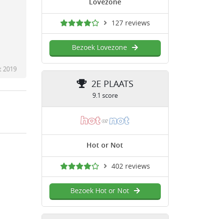
Lovezone
127 reviews
Bezoek Lovezone
t 2019
2E PLAATS
9.1 score
Hot or Not
402 reviews
Bezoek Hot or Not