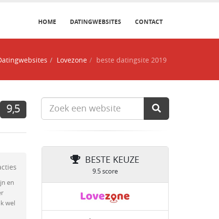
HOME
DATINGWEBSITES
CONTACT
Datingwebsites
Lovezone
beste datingsite 2019
9,5
BESTE KEUZE
acties
9.5 score
jn en
er
ok wel