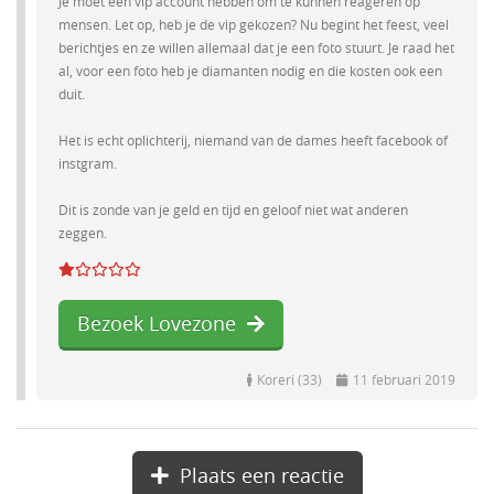
Je moet een vip account hebben om te kunnen reageren op
mensen. Let op, heb je de vip gekozen? Nu begint het feest, veel
berichtjes en ze willen allemaal dat je een foto stuurt. Je raad het
al, voor een foto heb je diamanten nodig en die kosten ook een
duit.
Het is echt oplichterij, niemand van de dames heeft facebook of
instgram.
Dit is zonde van je geld en tijd en geloof niet wat anderen
zeggen.
Bezoek Lovezone
Koreri (33)
11 februari 2019
Plaats een reactie