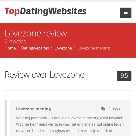
Lovezone review
2 reacties
Home
Datingwebsites
Lovezone
Lovezone mening
Review over
Lovezone
9,5
Lovezone mening
2 reacties
Voor mij persoonlijk is de tijd op lovezone me erg goed bevallen.
Wat me het meest verraste was het enorme aantal online leden,
er waren honderden paginas met leden waar je door kan