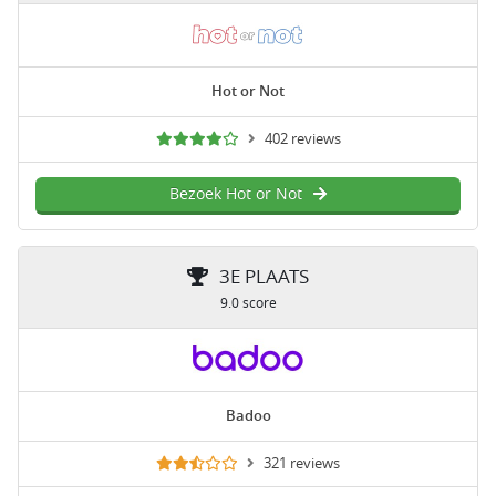
Hot or Not
402 reviews
Bezoek Hot or Not
3E PLAATS
9.0 score
Badoo
321 reviews