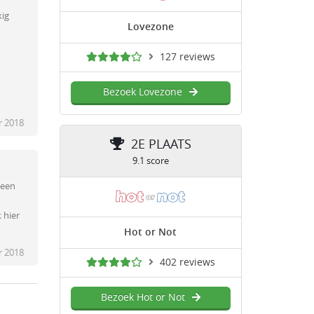
kig
Lovezone
127 reviews
Bezoek Lovezone
 2018
2E PLAATS
9.1 score
heen
 hier
Hot or Not
 2018
402 reviews
Bezoek Hot or Not