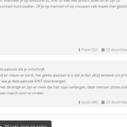
 Wanneer je op lovezone zit, is er zo veel wat je kunt doen en er zijn zo
contact kunt zoeken. Of je op mannen of op vrouwen valt maakt hier geluk
Peter (52)
22 december
 die periode die je omschrijft.
oud en nieuw en kerst, het gekke daaraan is is dat je dan altijd iemand om je 
 wie je deze periode KINT doorbrengen.
niet de enige en zijn er meer die hier naar verlangen, deze mensen zitten ook
 een match voor te vinden.
Jacob (44)
23 december