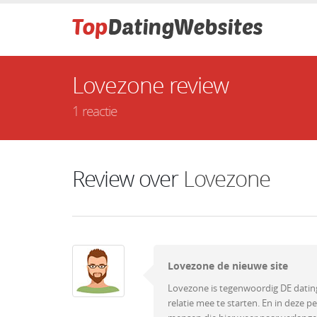
Lovezone review
1 reactie
Review over
Lovezone
Lovezone de nieuwe site
Lovezone is tegenwoordig DE dating
relatie mee te starten. En in deze p