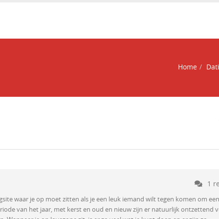
Home
Dat
1 r
site waar je op moet zitten als je een leuk iemand wilt tegen komen om ee
eriode van het jaar, met kerst en oud en nieuw zijn er natuurlijk ontzettend v