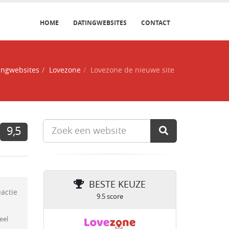
HOME
DATINGWEBSITES
CONTACT
ingwebsites
Lovezone
Lovezone de nieuwe site
9,5
BESTE KEUZE
eactie
9.5 score
n
eel