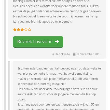
mening zitten er iets te veel nieuwe snufjes op deze site.
Het is niet echt een website voor oudere mannen zoals ik, ik zou
eerder de jeugd onder ons adviseren om hier op te gaan zoeken.
Ik vind het duidelijk een website die voor mij nu eenmaal te hip
is, ik voel me hier niet goed op mijn gemak.
Bezoek Lovezone
Derick (66)
8 december 2018
Er zitten inderdaad een aantal toevoegingen op deze website
wat niet perse nodig is , maar wat het wel gemakkelijker
maakt en hierdoor kun je de mensen sneller en beter leren
kennen dus dit stoort mij totaal niet.
Ook denk ik dat door deze toevoegingen deze site een stuk
aantrekkelijker wordt voor de jongere mensen die hier op
zitten.
Ik kan me goed voor stellen dat mensen zoals wij, van 50 en
ouder dit niet nodig vinden, maar dat die dingen voor de