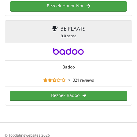
Bezoek Hot or Not
3E PLAATS
9.0 score
Badoo
321 reviews
Bezoek Badoo
© Topdatingwebsites 2026