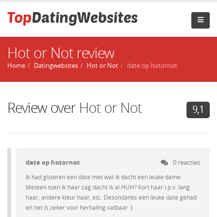
Hot or Not review
Home
Datingwebsites
Hot or Not
date op hotornot
Review over
Hot or Not
9,1
date op hotornot
0 reacties
Ik had gisteren een date met wat ik dacht een leuke dame.
Meteen toen ik haar zag dacht ik al HUH? Kort haar i.p.v. lang
haar, andere kleur haar, etc. Desondanks een leuke date gehad
en het is zeker voor herhaling vatbaar :)