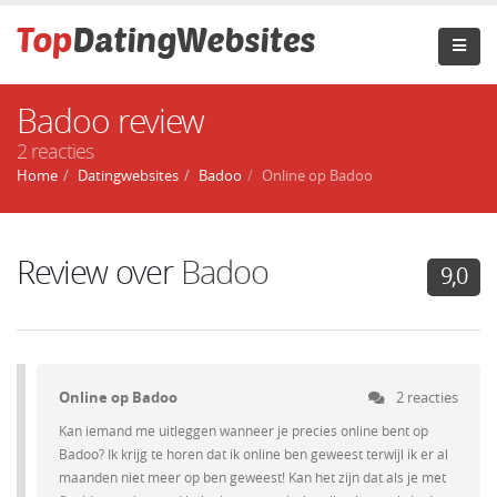
Badoo review
2 reacties
Home
Datingwebsites
Badoo
Online op Badoo
Review over
Badoo
9,0
Online op Badoo
2 reacties
Kan iemand me uitleggen wanneer je precies online bent op
Badoo? Ik krijg te horen dat ik online ben geweest terwijl ik er al
maanden niet meer op ben geweest! Kan het zijn dat als je met