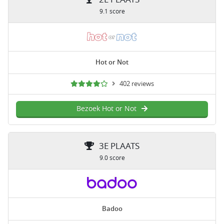
9.1 score
Hot or Not
402 reviews
Bezoek Hot or Not
3E PLAATS
9.0 score
Badoo