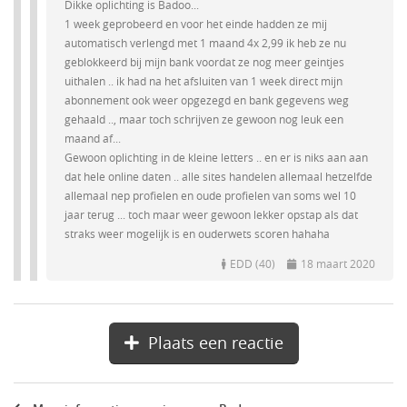
Dikke oplichting is Badoo...
1 week geprobeerd en voor het einde hadden ze mij
automatisch verlengd met 1 maand 4x 2,99 ik heb ze nu
geblokkeerd bij mijn bank voordat ze nog meer geintjes
uithalen .. ik had na het afsluiten van 1 week direct mijn
abonnement ook weer opgezegd en bank gegevens weg
gehaald .., maar toch schrijven ze gewoon nog leuk een
maand af...
Gewoon oplichting in de kleine letters .. en er is niks aan aan
dat hele online daten .. alle sites handelen allemaal hetzelfde
allemaal nep profielen en oude profielen van soms wel 10
jaar terug ... toch maar weer gewoon lekker opstap als dat
straks weer mogelijk is en ouderwets scoren hahaha
EDD (40)
18 maart 2020
Plaats een reactie