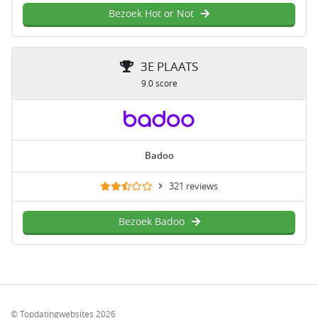
Bezoek Hot or Not
3E PLAATS
9.0 score
Badoo
321 reviews
Bezoek Badoo
© Topdatingwebsites 2026