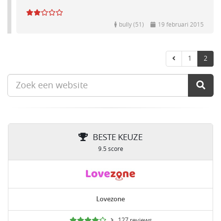
bully (51)
19 februari 2015
1
2
BESTE KEUZE
9.5 score
Lovezone
127 reviews