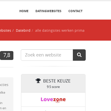
HOME
DATINGWEBSITES
CONTACT
ebsites
Datebird
alle datingsites werken prima
7,8
BESTE KEUZE
acties
9.5 score
elke
in
en en