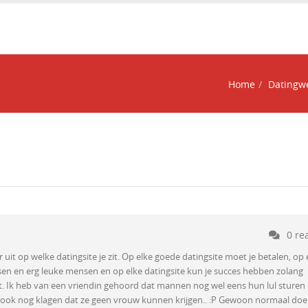
Home
Datingw
0 re
it op welke datingsite je zit. Op elke goede datingsite moet je betalen, op 
sen en erg leuke mensen en op elke datingsite kun je succes hebben zolang
t. Ik heb van een vriendin gehoord dat mannen nog wel eens hun lul sturen 
dan ook nog klagen dat ze geen vrouw kunnen krijgen.. :P Gewoon normaal do