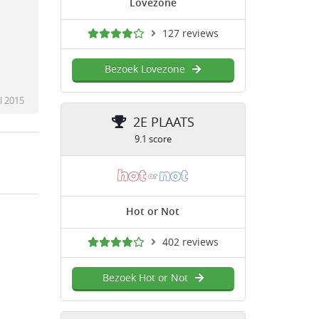
Lovezone
127 reviews
Bezoek Lovezone
l 2015
2E PLAATS
9.1 score
Hot or Not
402 reviews
Bezoek Hot or Not