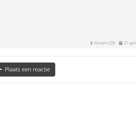
.
Vincent (29)
21 apri
Plaats een reactie